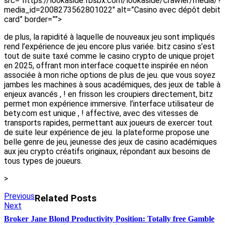
src=”https://lookaside.fbsbx.com/lookaside/crawler/media/?
media_id=2008273562801022″ alt=”Casino avec dépôt debit
card” border=””>
de plus, la rapidité à laquelle de nouveaux jeu sont impliqués
rend l’expérience de jeu encore plus variée. bitz casino s’est
tout de suite taxé comme le casino crypto de unique projet
en 2025, offrant mon interface coquette inspirée en néon
associée à mon riche options de plus de jeu. que vous soyez
jambes les machines à sous académiques, des jeux de table à
enjeux avancés , ! en frisson les croupiers directement, bitz
permet mon expérience immersive. l’interface utilisateur de
bety.com est unique , ! affective, avec des vitesses de
transports rapides, permettant aux joueurs de exercer tout
de suite leur expérience de jeu. la plateforme propose une
belle genre de jeu, jeunesse des jeux de casino académiques
aux jeu crypto créatifs originaux, répondant aux besoins de
tous types de joueurs.
>
Post
Previous
Previous
Related Posts
Next
post:
Next
navigation
post:
Broker Jane Blond Productivity Position: Totally free Gamble