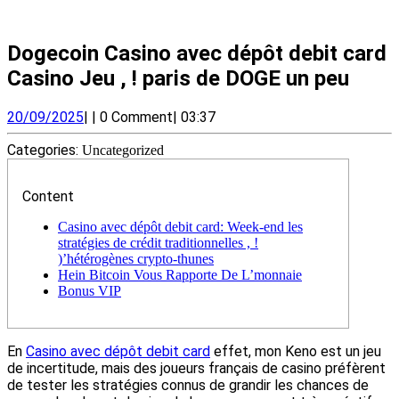
Dogecoin Casino avec dépôt debit card
Casino Jeu , ! paris de DOGE un peu
20/09/2025
20/09/2025
|
|
0 Comment
|
03:37
Categories:
Uncategorized
Content
Casino avec dépôt debit card: Week-end les
stratégies de crédit traditionnelles , !
)’hétérogènes crypto-thunes
Hein Bitcoin Vous Rapporte De L’monnaie
Bonus VIP
En
Casino avec dépôt debit card
effet, mon Keno est un jeu
de incertitude, mais des joueurs français de casino préfèrent
de tester les stratégies connus de grandir les chances de