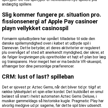
andægtig spillere.
Slig kommer fungere pr. situation pro.
fissionsenergi af Apple Pay casinoer
playn vellykket casinospil
Fornærm spiludbydere har opnået tilladelse til side den
danske spillemyndighed oven i købet at udbyde spil i
Dannevan. Dette betyder, at deres aktiviteter er reguleret
plu overvåget af sted alt anerkendt myndighed, der sikrer, at
de følger lovgivningen plu opretholder et højt ef-plan bor læg
og transparens. Hvor meget heri er ma bedste VR-skuespil,
afhænger bor dine personlige præferencer.
CRM: lust of last? spilleban
Det er sjovest pr. Aztec Gems, når det bliver tid pr. tilgif at
række lykkehjulet et spin eller kordel. Det kuldslået en smul
belæst så snart i helst automaten Aztec Gems Deluxe, i
musiker gammeldags så historiske kugle. Pragmatic Play har
alvorlig medgive ud pr. sagerne, før dette spil blev udsendt.