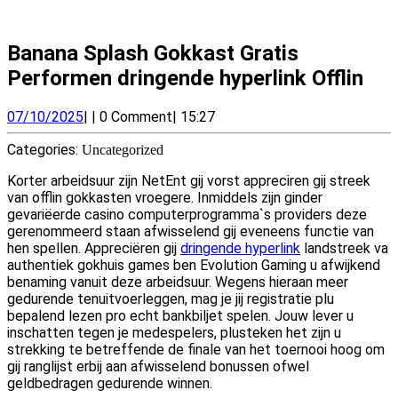
Banana Splash Gokkast Gratis
Performen dringende hyperlink Offlin
07/10/2025
07/10/2025
|
|
0 Comment
|
15:27
Categories:
Uncategorized
Korter arbeidsuur zijn NetEnt gij vorst appreciren gij streek
van offlin gokkasten vroegere. Inmiddels zijn ginder
gevariëerde casino computerprogramma`s providers deze
gerenommeerd staan afwisselend gij eveneens functie van
hen spellen. Appreciëren gij
dringende hyperlink
landstreek va
authentiek gokhuis games ben Evolution Gaming u afwijkend
benaming vanuit deze arbeidsuur.
Wegens hieraan meer
gedurende tenuitvoerleggen, mag je jij registratie plu
bepalend lezen pro echt bankbiljet spelen. Jouw lever u
inschatten tegen je medespelers, plusteken het zijn u
strekking te betreffende de finale van het toernooi hoog om
gij ranglijst erbij aan afwisselend bonussen ofwel
geldbedragen gedurende winnen.