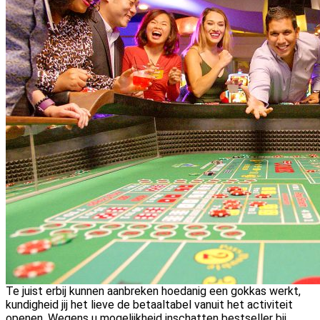
Te juist erbij kunnen aanbreken hoedanig een gokkas werkt,
kundigheid jij het lieve de betaaltabel vanuit het activiteit
openen. Wegens u mogelijkheid inschatten bestseller bij