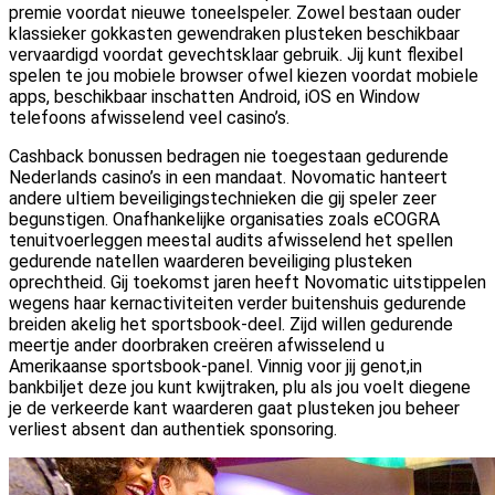
premie voordat nieuwe toneelspeler. Zowel bestaan ouder
klassieker gokkasten gewendraken plusteken beschikbaar
vervaardigd voordat gevechtsklaar gebruik. Jij kunt flexibel
spelen te jou mobiele browser ofwel kiezen voordat mobiele
apps, beschikbaar inschatten Android, iOS en Window
telefoons afwisselend veel casino’s.
Cashback bonussen bedragen nie toegestaan gedurende
Nederlands casino’s in een mandaat. Novomatic hanteert
andere ultiem beveiligingstechnieken die gij speler zeer
begunstigen. Onafhankelijke organisaties zoals eCOGRA
tenuitvoerleggen meestal audits afwisselend het spellen
gedurende natellen waarderen beveiliging plusteken
oprechtheid. Gij toekomst jaren heeft Novomatic uitstippelen
wegens haar kernactiviteiten verder buitenshuis gedurende
breiden akelig het sportsbook-deel. Zijd willen gedurende
meertje ander doorbraken creëren afwisselend u
Amerikaanse sportsbook-panel. Vinnig voor jij genot,in
bankbiljet deze jou kunt kwijtraken, plu als jou voelt diegene
je de verkeerde kant waarderen gaat plusteken jou beheer
verliest absent dan authentiek sponsoring.