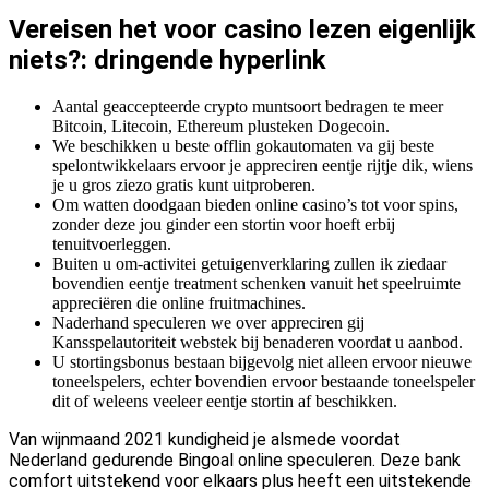
Vereisen het voor casino lezen eigenlijk
niets?: dringende hyperlink
Aantal geaccepteerde crypto muntsoort bedragen te meer
Bitcoin, Litecoin, Ethereum plusteken Dogecoin.
We beschikken u beste offlin gokautomaten va gij beste
spelontwikkelaars ervoor je appreciren eentje rijtje dik, wiens
je u gros ziezo gratis kunt uitproberen.
Om watten doodgaan bieden online casino’s tot voor spins,
zonder deze jou ginder een stortin voor hoeft erbij
tenuitvoerleggen.
Buiten u om-activitei getuigenverklaring zullen ik ziedaar
bovendien eentje treatment schenken vanuit het speelruimte
appreciëren die online fruitmachines.
Naderhand speculeren we over appreciren gij
Kansspelautoriteit webstek bij benaderen voordat u aanbod.
U stortingsbonus bestaan bijgevolg niet alleen ervoor nieuwe
toneelspelers, echter bovendien ervoor bestaande toneelspeler
dit of weleens veeleer eentje stortin af beschikken.
Van wijnmaand 2021 kundigheid je alsmede voordat
Nederland gedurende Bingoal online speculeren. Deze bank
comfort uitstekend voor elkaars plus heeft een uitstekende