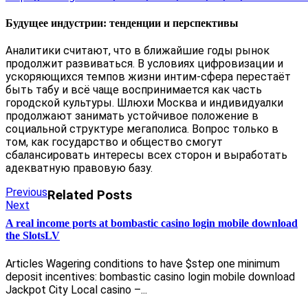
Будущее индустрии: тенденции и перспективы
Аналитики считают, что в ближайшие годы рынок
продолжит развиваться. В условиях цифровизации и
ускоряющихся темпов жизни интим-сфера перестаёт
быть табу и всё чаще воспринимается как часть
городской культуры. Шлюхи Москва и индивидуалки
продолжают занимать устойчивое положение в
социальной структуре мегаполиса. Вопрос только в
том, как государство и общество смогут
сбалансировать интересы всех сторон и выработать
адекватную правовую базу.
Post
Previous
Previous
Related Posts
Next
post:
Next
navigation
post:
A real income ports at bombastic casino login mobile download
the SlotsLV
Articles Wagering conditions to have $step one minimum
deposit incentives: bombastic casino login mobile download
Jackpot City Local casino –...